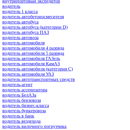
внутрипортовый экспедитор
водитель
водитель 1 класса
водитель автобетоносмесителя
водитель автобуса
водитель автобуса (категории D)
водитель автобуса ПАЗ
водитель автовоза
водитель автомобиля
водитель автомобиля 4 разряда
водитель автомобиля 5 разряда
водитель автомобиля ГАЗель
водитель автомобиля КамАЗ
водитель автомобиля (категория C)
водитель автомобиля УАЗ
водитель автотранспортных средств
водитель-агент
водитель ассенизатора
водитель БелАЗа
водитель бензовоза
водитель бизнес-класса
водитель бункеровоза
водитель в банк
водитель вездехода
водитель вилочного погрузчика