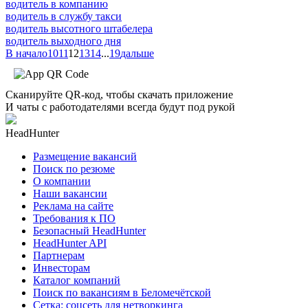
водитель в компанию
водитель в службу такси
водитель высотного штабелера
водитель выходного дня
В начало
10
11
12
13
14
...
19
дальше
Сканируйте QR-код, чтобы скачать приложение
И чаты с работодателями всегда будут под рукой
HeadHunter
Размещение вакансий
Поиск по резюме
О компании
Наши вакансии
Реклама на сайте
Требования к ПО
Безопасный HeadHunter
HeadHunter API
Партнерам
Инвесторам
Каталог компаний
Поиск по вакансиям в Беломечётской
Сетка: соцсеть для нетворкинга