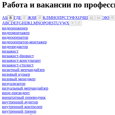
Работа и вакансии по професс
А
Б
Г
Д
Е
Ж
З
И
К
Л
М
Н
О
П
Р
С
Т
У
Ф
Х
Ц
Ч
Ш
Э
Ю
В
Ё
Й
Щ
Ы
Я
A
B
C
D
E
F
G
H
I
J
K
L
M
N
O
P
Q
R
S
T
U
V
W
X
Y
Z
видеоинженер
видеомонтажер
видеооператор
видеооператор-монтажер
видеоредактор
визажист
визажист-бровист
визажист-консультант
визажист-стилист
визитный мерчандайзер
визовый курьер
визовый менеджер
визуализатор
визуальный мерчандайзер
вице-президент
внештатный переводчик
внутренний аудитор
внутренний контролер
внутренний тренер