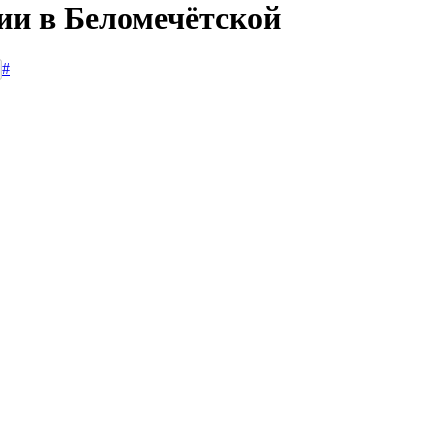
ии в Беломечётской
#