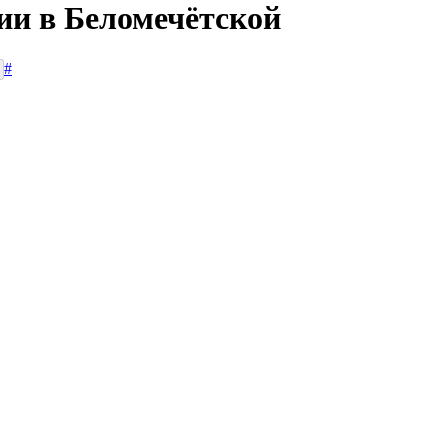
ии в Беломечётской
#