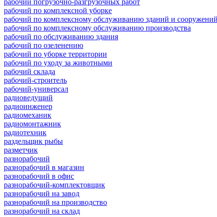
рабочий погрузочно-разгрузочных работ
рабочий по комплексной уборке
рабочий по комплексному обслуживанию зданий и сооружени
рабочий по комплексному обслуживанию производства
рабочий по обслуживанию здания
рабочий по озеленению
рабочий по уборке территории
рабочий по уходу за животными
рабочий склада
рабочий-строитель
рабочий-универсал
радиоведущий
радиоинженер
радиомеханик
радиомонтажник
радиотехник
раздельщик рыбы
разметчик
разнорабочий
разнорабочий в магазин
разнорабочий в офис
разнорабочий-комплектовщик
разнорабочий на завод
разнорабочий на производство
разнорабочий на склад