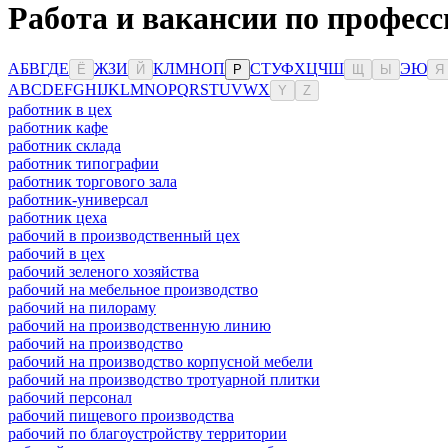
Работа и вакансии по професс
А
Б
В
Г
Д
Е
Ж
З
И
К
Л
М
Н
О
П
С
Т
У
Ф
Х
Ц
Ч
Ш
Э
Ю
Ё
Й
Р
Щ
Ы
Я
A
B
C
D
E
F
G
H
I
J
K
L
M
N
O
P
Q
R
S
T
U
V
W
X
Y
Z
работник в цех
работник кафе
работник склада
работник типографии
работник торгового зала
работник-универсал
работник цеха
рабочий в производственный цех
рабочий в цех
рабочий зеленого хозяйства
рабочий на мебельное производство
рабочий на пилораму
рабочий на производственную линию
рабочий на производство
рабочий на производство корпусной мебели
рабочий на производство тротуарной плитки
рабочий персонал
рабочий пищевого производства
рабочий по благоустройству территории