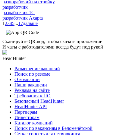
разнорабочий на стройку
разработчик
разработчик 1C
разработчик Axapta
1
2
3
4
5
...
17
дальше
Сканируйте QR-код, чтобы скачать приложение
И чаты с работодателями всегда будут под рукой
HeadHunter
Размещение вакансий
Поиск по резюме
О компании
Наши вакансии
Реклама на сайте
Требования к ПО
Безопасный HeadHunter
HeadHunter API
Партнерам
Инвесторам
Каталог компаний
Поиск по вакансиям в Беломечётской
Сетка: соцсеть для нетворкинга