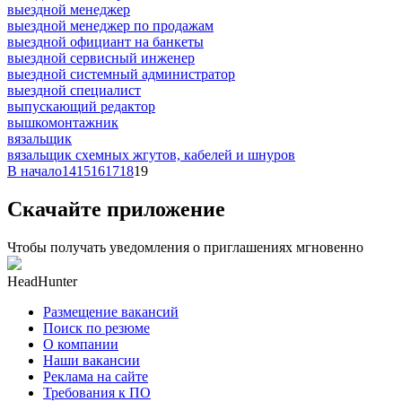
выездной менеджер
выездной менеджер по продажам
выездной официант на банкеты
выездной сервисный инженер
выездной системный администратор
выездной специалист
выпускающий редактор
вышкомонтажник
вязальщик
вязальщик схемных жгутов, кабелей и шнуров
В начало
14
15
16
17
18
19
Скачайте приложение
Чтобы получать уведомления о приглашениях мгновенно
HeadHunter
Размещение вакансий
Поиск по резюме
О компании
Наши вакансии
Реклама на сайте
Требования к ПО