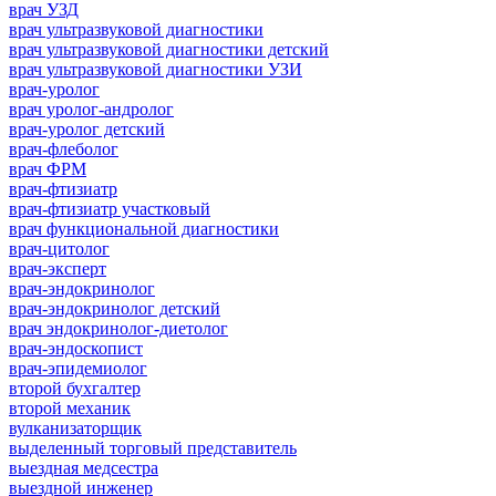
врач УЗД
врач ультразвуковой диагностики
врач ультразвуковой диагностики детский
врач ультразвуковой диагностики УЗИ
врач-уролог
врач уролог-андролог
врач-уролог детский
врач-флеболог
врач ФРМ
врач-фтизиатр
врач-фтизиатр участковый
врач функциональной диагностики
врач-цитолог
врач-эксперт
врач-эндокринолог
врач-эндокринолог детский
врач эндокринолог-диетолог
врач-эндоскопист
врач-эпидемиолог
второй бухгалтер
второй механик
вулканизаторщик
выделенный торговый представитель
выездная медсестра
выездной инженер