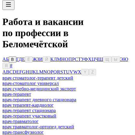
Работа и вакансии
по профессии в
Беломечётской
А
Б
Г
Д
Е
Ж
З
И
К
Л
М
Н
О
П
Р
С
Т
У
Ф
Х
Ц
Ч
Ш
Э
Ю
В
Ё
Й
Щ
Ы
#
Я
A
B
C
D
E
F
G
H
I
J
K
L
M
N
O
P
Q
R
S
T
U
V
W
X
Y
Z
врач стоматолог-терапевт детский
врач-стоматолог универсал
врач судебно-медицинский эксперт
врач-терапевт
врач-терапевт дневного стационара
врач терапевт-кардиолог
врач-терапевт стационара
врач-терапевт участковый
врач-травматолог
врач травматолог-ортопед детский
врач-трансфузиолог