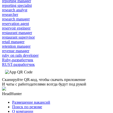
reporting manager
reporting specialist
research analyst
researcher
research manager
reservation agent
reservoir engineer
restaurant manager
restaurant supervisor
retail manager
retention manager
revenue manager
ruby on rails developer
Ruby-разработчик
RUST-разработчик
Сканируйте QR-код, чтобы скачать приложение
И чаты с работодателями всегда будут под рукой
HeadHunter
Размещение вакансий
Поиск по резюме
О компании