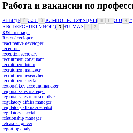
Работа и вакансии по професс
А
Б
В
Г
Д
Е
Ж
З
И
К
Л
М
Н
О
П
Р
С
Т
У
Ф
Х
Ц
Ч
Ш
Э
Ю
#
Ё
Й
Щ
Ы
Я
A
B
C
D
E
F
G
H
I
J
K
L
M
N
O
P
Q
S
T
U
V
W
X
R
Y
Z
R&D manager
React developer
react native developer
reception
reception secretary
recruitment consultant
recruitment intern
recruitment manager
recruitment researcher
recruitment specialist
regional key account manager
regional sales manager
regional sales representative
regulatory affairs manager
regulatory affairs specialist
regulatory specialist
relationship manager
release engineer
reporting analyst