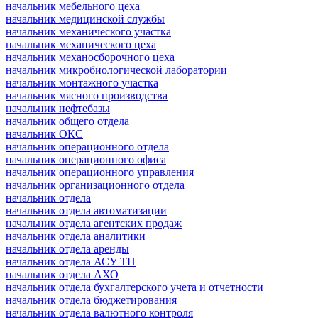
начальник мебельного цеха
начальник медицинской службы
начальник механического участка
начальник механического цеха
начальник механосборочного цеха
начальник микробиологической лаборатории
начальник монтажного участка
начальник мясного производства
начальник нефтебазы
начальник общего отдела
начальник ОКС
начальник операционного отдела
начальник операционного офиса
начальник операционного управления
начальник организационного отдела
начальник отдела
начальник отдела автоматизации
начальник отдела агентских продаж
начальник отдела аналитики
начальник отдела аренды
начальник отдела АСУ ТП
начальник отдела АХО
начальник отдела бухгалтерского учета и отчетности
начальник отдела бюджетирования
начальник отдела валютного контроля