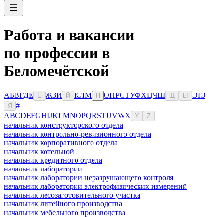
Работа и вакансии
по профессии в
Беломечётской
А
Б
В
Г
Д
Е
Ж
З
И
К
Л
М
О
П
Р
С
Т
У
Ф
Х
Ц
Ч
Ш
Э
Ю
Ё
Й
Н
Щ
Ы
#
Я
A
B
C
D
E
F
G
H
I
J
K
L
M
N
O
P
Q
R
S
T
U
V
W
X
Y
Z
начальник конструкторского отдела
начальник контрольно-ревизионного отдела
начальник корпоративного отдела
начальник котельной
начальник кредитного отдела
начальник лаборатории
начальник лаборатории неразрушающего контроля
начальник лаборатории электрофизических измерений
начальник лесозаготовительного участка
начальник литейного производства
начальник мебельного производства