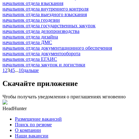
начальник отдела взыскания
начальник отдела внутреннего контроля
начальник отдела выездного взыскания
начальник отдела геодезии
начальник отдела государственных закупок
начальник отдела делопроизводства
начальник отдела дизайна
начальник отдела ДМС
начальник отдела документационного обеспечения
начальник отдела документооборота
начальник отдела ЕГАИС
начальник отдела закупок и логистики
1
2
3
4
5
...
10
дальше
Скачайте приложение
Чтобы получать уведомления о приглашениях мгновенно
HeadHunter
Размещение вакансий
Поиск по резюме
О компании
Наши вакансии