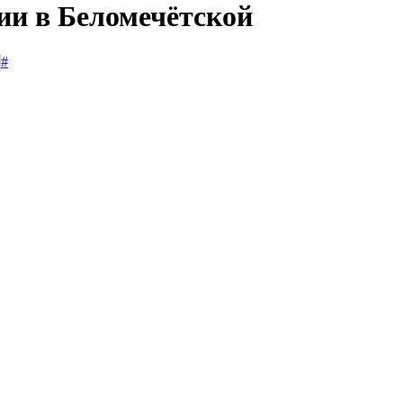
ии в Беломечётской
#