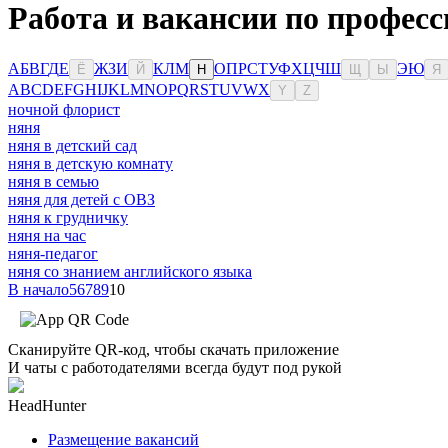
Работа и вакансии по професс
А
Б
В
Г
Д
Е
Ж
З
И
К
Л
М
О
П
Р
С
Т
У
Ф
Х
Ц
Ч
Ш
Э
Ю
Ё
Й
Н
Щ
Ы
Я
A
B
C
D
E
F
G
H
I
J
K
L
M
N
O
P
Q
R
S
T
U
V
W
X
Y
Z
ночной флорист
няня
няня в детский сад
няня в детскую комнату
няня в семью
няня для детей с ОВЗ
няня к грудничку
няня на час
няня-педагог
няня со знанием английского языка
В начало
5
6
7
8
9
10
Сканируйте QR-код, чтобы скачать приложение
И чаты с работодателями всегда будут под рукой
HeadHunter
Размещение вакансий