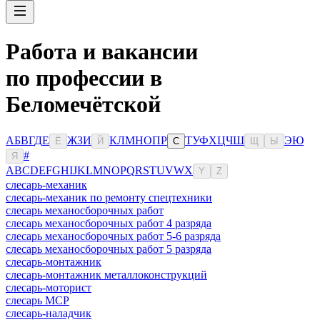
Работа и вакансии
по профессии в
Беломечётской
А
Б
В
Г
Д
Е
Ж
З
И
К
Л
М
Н
О
П
Р
Т
У
Ф
Х
Ц
Ч
Ш
Э
Ю
Ё
Й
С
Щ
Ы
#
Я
A
B
C
D
E
F
G
H
I
J
K
L
M
N
O
P
Q
R
S
T
U
V
W
X
Y
Z
слесарь-механик
слесарь-механик по ремонту спецтехники
слесарь механосборочных работ
слесарь механосборочных работ 4 разряда
слесарь механосборочных работ 5-6 разряда
слесарь механосборочных работ 5 разряда
слесарь-монтажник
слесарь-монтажник металлоконструкций
слесарь-моторист
слесарь МСР
слесарь-наладчик