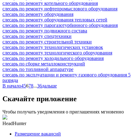
слесарь по ремонту котельного оборудования
слесарь по ремонту нефтепромыслового оборудования
слесарь по ремонту оборудования
слесарь по ремонту оборудования тепловых сетей
слесарь по ремонту парогазотурбинного оборудования
слесарь по ремонту подвижного состава
слесарь по ремонту спецтехники
слесарь по ремонту строительной техники
слесарь по ремонту технологических установок
слесарь по ремонту технологического оборудования
слесарь по ремонту холодильного оборудования
слесарь по сборке металлоконструкций
слесарь по топливной аппаратуре
слесарь по эксплуатации и ремонту газового оборудования 5
разряда
В начало
4
5
6
7
8
...
36
дальше
Скачайте приложение
Чтобы получать уведомления о приглашениях мгновенно
HeadHunter
Размещение вакансий