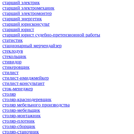
старший электрик
старший электромеханик
старший электромонтер
старший энергетик
старший юрисконсульт
старший юрист
старший юрист судебно-претензионной работы
статистик
стационарный мерчендайзер
стеклодув
стекольщик
стивидор
стикеровщик
стилист
стилист-имиджмейкер
стилист-консультант
сток-менеджер
столяр
столяр-краснодеревщик
столяр мебельного производства
столяр-мебельщик
столяр-монтажник
столяр-плотник
столяр-сборщик
столяр-станочник