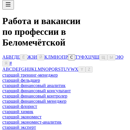
Работа и вакансии
по профессии в
Беломечётской
А
Б
В
Г
Д
Е
Ж
З
И
К
Л
М
Н
О
П
Р
Т
У
Ф
Х
Ц
Ч
Ш
Э
Ю
Ё
Й
С
Щ
Ы
#
Я
A
B
C
D
E
F
G
H
I
J
K
L
M
N
O
P
Q
R
S
T
U
V
W
X
Y
Z
старший тренинг-менеджер
старший фельдшер
старший финансовый аналитик
старший финансовый консультант
старший финансовый контролер
старший финансовый менеджер
старший флорист
старший химик
старший экономист
старший экономист-аналитик
старший эксперт