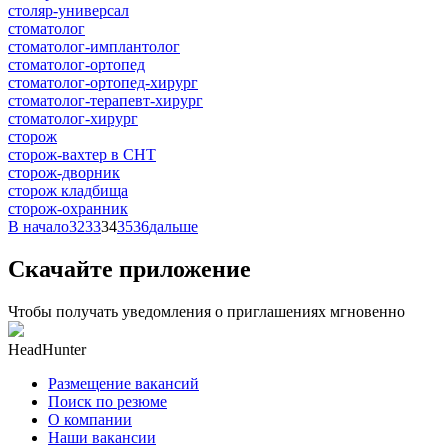
столяр-универсал
стоматолог
стоматолог-имплантолог
стоматолог-ортопед
стоматолог-ортопед-хирург
стоматолог-терапевт-хирург
стоматолог-хирург
сторож
сторож-вахтер в СНТ
сторож-дворник
сторож кладбища
сторож-охранник
В начало
32
33
34
35
36
дальше
Скачайте приложение
Чтобы получать уведомления о приглашениях мгновенно
HeadHunter
Размещение вакансий
Поиск по резюме
О компании
Наши вакансии