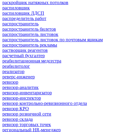
раскройщик натяжных потолков
распиловщик
распиловщик ЛДСП
распределитель работ
распространитель
распространитель билетов
распространитель листовок
распространитель листовок по почтовым ящикам
распространитель рекламы
растворщик реагентов
расчетный бухгалтер
реабилитационная медсестра
реабилитолог
реализатор
реверс-инженер
ревизор
ревизор-аналитик
ревизор-инвентаризатор
ревизор-инспектор
ревизор контрольно-ревизионного отдела
ревизор КРО
ревизор розничной сети
ревизор склада
ревизор торговых точек
региональный HR-менеджер