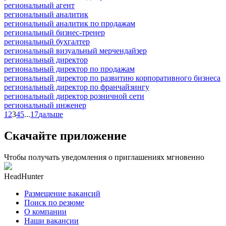
региональный агент
региональный аналитик
региональный аналитик по продажам
региональный бизнес-тренер
региональный бухгалтер
региональный визуальный мерчендайзер
региональный директор
региональный директор по продажам
региональный директор по развитию корпоративного бизнеса
региональный директор по франчайзингу
региональный директор розничной сети
региональный инженер
1
2
3
4
5
...
17
дальше
Скачайте приложение
Чтобы получать уведомления о приглашениях мгновенно
HeadHunter
Размещение вакансий
Поиск по резюме
О компании
Наши вакансии