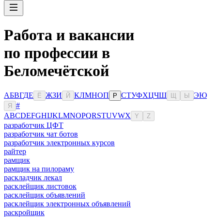
Работа и вакансии
по профессии в
Беломечётской
А
Б
В
Г
Д
Е
Ж
З
И
К
Л
М
Н
О
П
С
Т
У
Ф
Х
Ц
Ч
Ш
Э
Ю
Ё
Й
Р
Щ
Ы
#
Я
A
B
C
D
E
F
G
H
I
J
K
L
M
N
O
P
Q
R
S
T
U
V
W
X
Y
Z
разработчик ЦФТ
разработчик чат ботов
разработчик электронных курсов
райтер
рамщик
рамщик на пилораму
раскладчик лекал
расклейщик листовок
расклейщик объявлений
расклейщик электронных объявлений
раскройщик