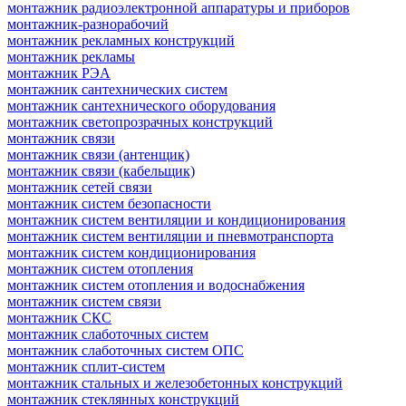
монтажник радиоэлектронной аппаратуры и приборов
монтажник-разнорабочий
монтажник рекламных конструкций
монтажник рекламы
монтажник РЭА
монтажник сантехнических систем
монтажник сантехнического оборудования
монтажник светопрозрачных конструкций
монтажник связи
монтажник связи (антенщик)
монтажник связи (кабельщик)
монтажник сетей связи
монтажник систем безопасности
монтажник систем вентиляции и кондиционирования
монтажник систем вентиляции и пневмотранспорта
монтажник систем кондиционирования
монтажник систем отопления
монтажник систем отопления и водоснабжения
монтажник систем связи
монтажник СКС
монтажник слаботочных систем
монтажник слаботочных систем ОПС
монтажник сплит-систем
монтажник стальных и железобетонных конструкций
монтажник стеклянных конструкций