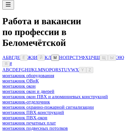
Работа и вакансии
по профессии в
Беломечётской
А
Б
В
Г
Д
Е
Ж
З
И
К
Л
Н
О
П
Р
С
Т
У
Ф
Х
Ц
Ч
Ш
Э
Ю
Ё
Й
М
Щ
Ы
#
Я
A
B
C
D
E
F
G
H
I
J
K
L
M
N
O
P
Q
R
S
T
U
V
W
X
Y
Z
монтажник оборудования
монтажник ОВиК
монтажник окон
монтажник окон и дверей
монтажник окон ПВХ и алюминиевых конструкций
монтажник-отделочник
монтажник охранно-пожарной сигнализации
монтажник ПВХ-конструкций
монтажник ПВХ-окон
монтажник печатных плат
монтажник подвесных потолков