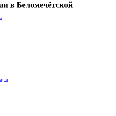
ии в Беломечётской
#
укции