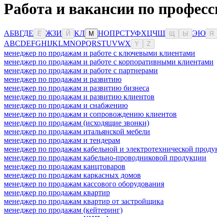
Работа и вакансии по професс
А
Б
В
Г
Д
Е
Ж
З
И
К
Л
Н
О
П
Р
С
Т
У
Ф
Х
Ц
Ч
Ш
Э
Ю
Ё
Й
М
Щ
Ы
Я
A
B
C
D
E
F
G
H
I
J
K
L
M
N
O
P
Q
R
S
T
U
V
W
X
Y
Z
менеджер по продажам и работе с ключевыми клиентами
менеджер по продажам и работе с корпоративными клиентами
менеджер по продажам и работе с партнерами
менеджер по продажам и развитию
менеджер по продажам и развитию бизнеса
менеджер по продажам и развитию клиентов
менеджер по продажам и снабжению
менеджер по продажам и сопровождению клиентов
менеджер по продажам (исходящие звонки)
менеджер по продажам итальянской мебели
менеджер по продажам и тендерам
менеджер по продажам кабельной и электротехнической прод
менеджер по продажам кабельно-проводниковой продукции
менеджер по продажам канцтоваров
менеджер по продажам каркасных домов
менеджер по продажам кассового оборудования
менеджер по продажам квартир
менеджер по продажам квартир от застройщика
менеджер по продажам (кейтеринг)