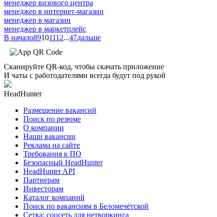
менеджер визового центра
менеджер в интернет-магазин
менеджер в магазин
менеджер в маркетплейс
В начало
8
9
10
11
12
...
47
дальше
Сканируйте QR-код, чтобы скачать приложение
И чаты с работодателями всегда будут под рукой
HeadHunter
Размещение вакансий
Поиск по резюме
О компании
Наши вакансии
Реклама на сайте
Требования к ПО
Безопасный HeadHunter
HeadHunter API
Партнерам
Инвесторам
Каталог компаний
Поиск по вакансиям в Беломечётской
Сетка: соцсеть для нетворкинга