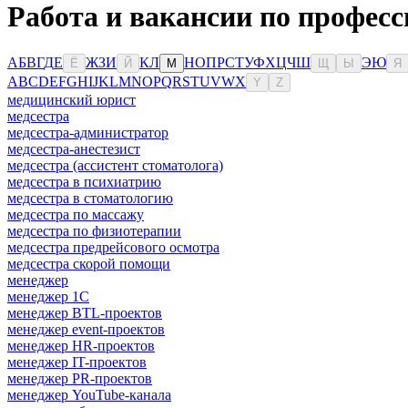
Работа и вакансии по професс
А
Б
В
Г
Д
Е
Ж
З
И
К
Л
Н
О
П
Р
С
Т
У
Ф
Х
Ц
Ч
Ш
Э
Ю
Ё
Й
М
Щ
Ы
Я
A
B
C
D
E
F
G
H
I
J
K
L
M
N
O
P
Q
R
S
T
U
V
W
X
Y
Z
медицинский юрист
медсестра
медсестра-администратор
медсестра-анестезист
медсестра (ассистент стоматолога)
медсестра в психиатрию
медсестра в стоматологию
медсестра по массажу
медсестра по физиотерапии
медсестра предрейсового осмотра
медсестра скорой помощи
менеджер
менеджер 1С
менеджер BTL-проектов
менеджер event-проектов
менеджер HR-проектов
менеджер IT-проектов
менеджер PR-проектов
менеджер YouTube-канала