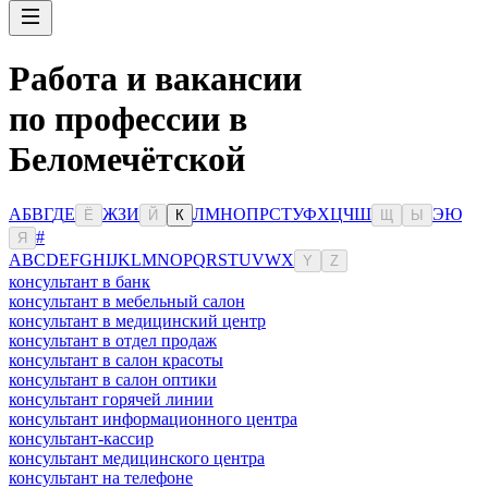
Работа и вакансии
по профессии в
Беломечётской
А
Б
В
Г
Д
Е
Ж
З
И
Л
М
Н
О
П
Р
С
Т
У
Ф
Х
Ц
Ч
Ш
Э
Ю
Ё
Й
К
Щ
Ы
#
Я
A
B
C
D
E
F
G
H
I
J
K
L
M
N
O
P
Q
R
S
T
U
V
W
X
Y
Z
консультант в банк
консультант в мебельный салон
консультант в медицинский центр
консультант в отдел продаж
консультант в салон красоты
консультант в салон оптики
консультант горячей линии
консультант информационного центра
консультант-кассир
консультант медицинского центра
консультант на телефоне