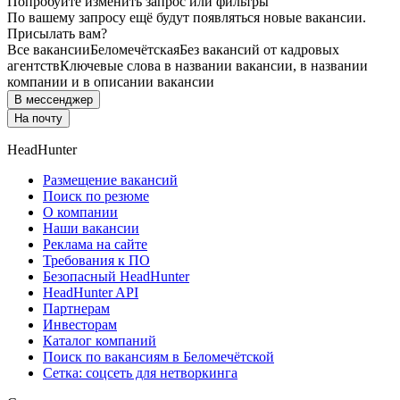
Попробуйте изменить запрос или фильтры
По вашему запросу ещё будут появляться новые вакансии.
Присылать вам?
Все вакансии
Беломечётская
Без вакансий от кадровых
агентств
Ключевые слова в названии вакансии, в названии
компании и в описании вакансии
В мессенджер
На почту
HeadHunter
Размещение вакансий
Поиск по резюме
О компании
Наши вакансии
Реклама на сайте
Требования к ПО
Безопасный HeadHunter
HeadHunter API
Партнерам
Инвесторам
Каталог компаний
Поиск по вакансиям в Беломечётской
Сетка: соцсеть для нетворкинга