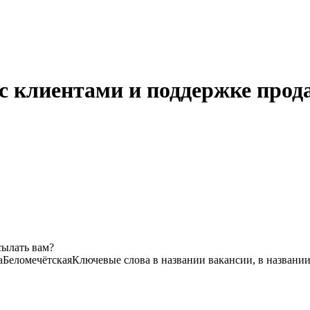
с клиентами и поддержке прод
сылать вам?
а
Беломечётская
Ключевые слова в названии вакансии, в названи