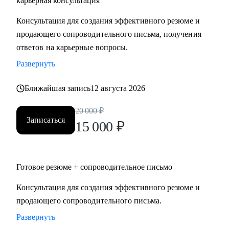
карьерная консультация
Руководителям высшего и среднего звена, специалистам в
Консультация для создания эффективного резюме и
сферах:
продающего сопроводительного письма, получения
• Продаж и работы с клиентами (B2B, B2C, B2G, E-
ответов на карьерные вопросы.
commerce)
Развернуть
• Финансов
• HoReCa
Ближайшая запись
12 августа 2026
• Образования/Ed-tech
• Маркетинга
20 000
₽
• Закупок/Логистики.
Записаться
15 000
₽
Готовое резюме + сопроводительное письмо
Консультация для создания эффективного резюме и
продающего сопроводительного письма.
Развернуть