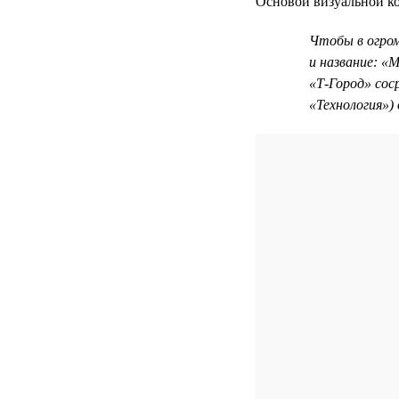
Основой визуальной ко
Чтобы в огро
и название: «
«Т-Город» сос
«Технология»