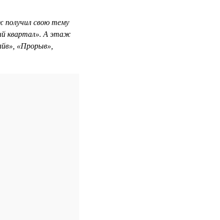
 получил свою тему
ый квартал». А этаж
айв», «Прорыв»,