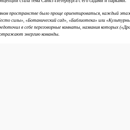
нцепции стала тема Санкт-Петербурга с его садами и парками.
мном пространстве было проще ориентироваться, каждый этаж
Место силы», «Ботанический сад», «Библиотека» или «Культурн
редоточил в себе переговорные комнаты, названия которых («Др
) отражают энергию команды.