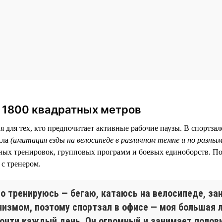
а 1800 квадратных метров
 для тех, кто предпочитает активные рабочие паузы. В спортзал
кла
(имитация езды на велосипеде в различном темпе и по разны
ых тренировок, групповых программ и боевых единоборств. По
с тренером.
го тренируюсь — бегаю, катаюсь на велосипеде, з
низмом, поэтому спортзал в офисе — моя большая 
почти каждый день. Он огромный и занимает полови