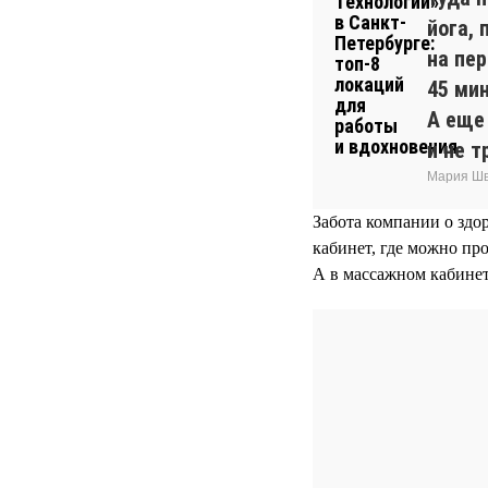
йога, 
на пе
45 ми
А еще
и не т
Мария Шв
Забота компании о здо
кабинет, где можно про
А в массажном кабине