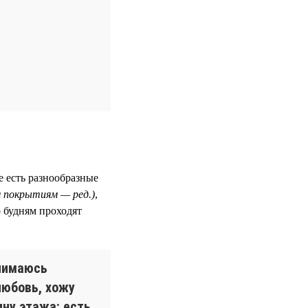
е есть разнообразные
м покрытиям — ред.)
,
 будням проходят
анимаюсь
любовь, хожу
ну этажа: есть