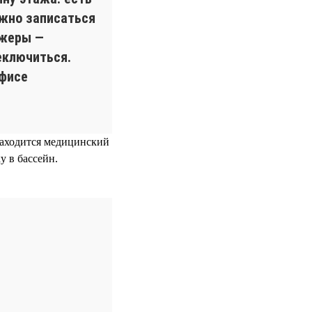
ожно записаться
ажеры —
еключиться.
офисе
 находится медицинский
у в бассейн.