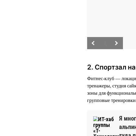
/
2. Спортзал н
Фитнес-клуб — локация
тренажеры, студия сай
зоны для функциональн
групповые тренировки 
Я мно
альпи
туда 