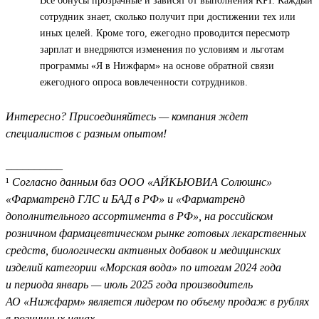
Все бонусы прозрачные и зависят от выполнения KPI. Каждый
сотрудник знает, сколько получит при достижении тех или
иных целей. Кроме того, ежегодно проводится пересмотр
зарплат и внедряются изменения по условиям и льготам
программы «Я в Нижфарм» на основе обратной связи
ежегодного опроса вовлеченности сотрудников.
Интересно? Присоединяйтесь — компания ждет
специалистов с разным опытом!
__________
¹
Согласно данным баз ООО «АЙКЬЮВИА Солюшнс»
«Фарматренд ГЛС и БАД в РФ» и «Фарматренд
дополнительного ассортимента в РФ», на российском
розничном фармацевтическом рынке готовых лекарственных
средств, биологически активных добавок и медицинских
изделий категории «Морская вода» по итогам 2024 года
и периода январь — июль 2025 года производитель
АО «Нижфарм» является лидером по объему продаж в рублях
в розничных ценах.