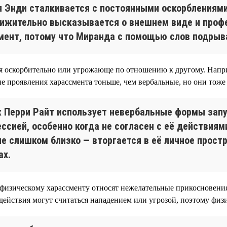
ня Энди сталкивается с постоянными оскорблениям
ижительно высказывается о внешнем виде и профе
мент, потому что Миранда с помощью слов подрыва
ебя оскорбительно или угрожающе по отношению к другому. Нап
е проявления харассмента тоньше, чем вербальные, но они тоже
 Перри Райт использует невербальные формы запу
ессией, особенно когда не согласен с её действия
не слишком близко — вторгается в её личное прост
ах.
 физическому харассменту относят нежелательные прикосновения
действия могут считаться нападением или угрозой, поэтому физ