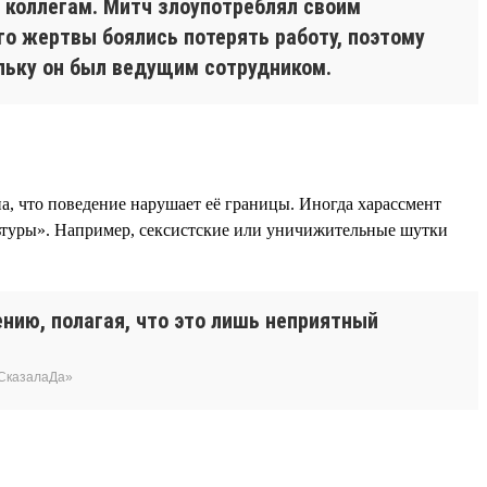
 коллегам. Митч злоупотреблял своим
о жертвы боялись потерять работу, поэтому
льку он был ведущим сотрудником.
на, что поведение нарушает её границы. Иногда харассмент
льтуры». Например, сексистские или уничижительные шутки
нию, полагая, что это лишь неприятный
еСказалаДа»