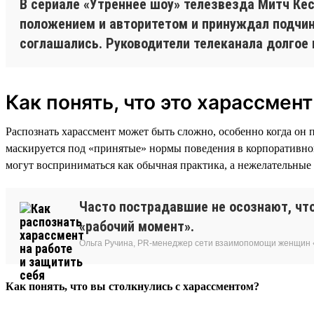
В сериале «Утреннее шоу» телезвезда Митч Кес
положением и авторитетом и принуждал подчинё
соглашались. Руководители телеканала долгое 
Как понять, что это харассмент
Распознать харассмент может быть сложно, особенно когда он 
маскируется под «принятые» нормы поведения в корпоративно
могут восприниматься как обычная практика, а нежелательные
Часто пострадавшие не осознают, что
«рабочий момент».
Ольга Ручина, PR-менеджер сети взаимопомощи женщин 
Как понять, что вы столкнулись с харассментом?