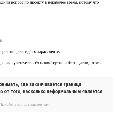
удили вопрос по проекту в нерабочее время, потому что
й.
роятно, речь идёт о харассменте.
, и вы чувствуете себя некомфортно и беззащитно, то это
онимать, где заканчивается граница
о от того, насколько неформальным является
 «ТыНеОдна против харассмента»