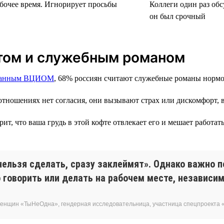
абочее время. Игнорирует просьбы
Коллеги один раз обс
он был срочный
том и служебным романом
данным ВЦИОМ
, 68% россиян считают служебные романы нормо
тношениях нет согласия, они вызывают страх или дискомфорт, ве
т, что ваша грудь в этой кофте отвлекает его и мешает работать
нельзя сделать, сразу заклеймят». Однако важно п
говорить или делать на рабочем месте, независим
женщин «ТыНеОдна», гендерная исследовательница, участница спецпроекта