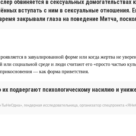
слер обвиняется в сексуальных домогательствах к
нных вступать с ним в сексуальные отношения. Ег
время закрывали глаза на поведение Митча, поско
проявляется в завуалированной форме или когда жертва не увере
й или социальной среде и люди считают его «просто частью ку
 прикосновения — как форма приветствия.
 их подвергают психологическому насилию и униже
«ТыНеОдна», гендерная исследовательница, организатор спецпроекта «ЯН