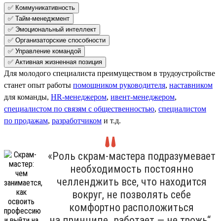
✅ Коммуникативность
✅ Тайм-менеджмент
✅ Эмоциональный интеллект
✅ Организаторские способности
✅ Управление командой
✅ Активная жизненная позиция
Для молодого специалиста преимуществом в трудоустройстве
станет опыт работы
помощником руководителя
,
наставником
для команды,
HR-менеджером
,
ивент-менеджером
,
специалистом по связям с общественностью
,
специалистом
по продажам
,
разработчиком
и т.д.
«Роль скрам-мастера подразумевает
необходимость постоянно
челленджить все, что находится
вокруг, не позволять себе
комфортно расположиться
на принципе „работает — не трожь“.