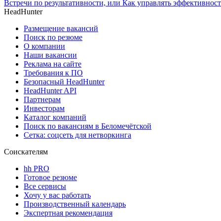
Встречи по результативности, или Как управлять эффективнос
HeadHunter
Размещение вакансий
Поиск по резюме
О компании
Наши вакансии
Реклама на сайте
Требования к ПО
Безопасный HeadHunter
HeadHunter API
Партнерам
Инвесторам
Каталог компаний
Поиск по вакансиям в Беломечётской
Сетка: соцсеть для нетворкинга
Соискателям
hh PRO
Готовое резюме
Все сервисы
Хочу у вас работать
Производственный календарь
Экспертная рекомендация