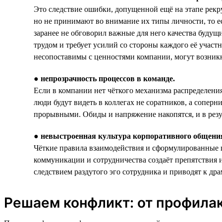
Это следствие ошибки, допущенной ещё на этапе рек
но не принимают во внимание их типы личности, то е
заранее не обговорил важные для него качества буду
трудом и требует усилий со стороны каждого её участ
несопоставимы с ценностями компании, могут возник
●
непрозрачность процессов в команде.
Если в компании нет чёткого механизма распределения
люди будут видеть в коллегах не соратников, а соперн
прорывными. Обиды и напряжение накопятся, и в резу
●
невыстроенная культура корпоративного общения
Чёткие правила взаимодействия и сформулированные ц
коммуникации и сотрудничества создаёт препятствия 
следствием раздутого эго сотрудника и приводят к др
Решаем конфликт: от профила