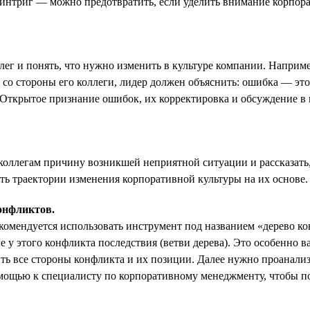
нтриг — можно предотвратить, если уделить внимание корпорат
лег и понять, что нужно изменить в культуре компании. Например
со стороны его коллеги, лидер должен объяснить: ошибка — это 
 Открытое признание ошибок, их корректировка и обсуждение 
коллегам причину возникшей неприятной ситуации и рассказать,
ть траектории изменения корпоративной культуры на их основе.
онфликтов.
комендуется использовать инструмент под названием «дерево ко
ие у этого конфликта последствия (ветви дерева). Это особенно 
чить все стороны конфликта и их позиции. Далее нужно проанал
помощью к специалисту по корпоративному менеджменту, чтобы п