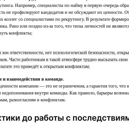
рутинга. Например, специалисты по найму в первую очередь об
сть не профилируют кандидатов и не обсуждают их ценности. От
щих коллег со специалистами по рекрутингу. В результате форми
ника. Рано или поздно из-за того, что типы личностей не являю
нуть конфликты;
 зон ответственности, нет психологической безопасности, откр
иков. Часто работникам в такой атмосфере трудно высказать сво
льтате это приведёт к открытым конфликтам;
 и взаимодействия в команде.
енности компании — это не ограничения, а гарантия того, что 
и недопонимания внутри команды. Как правило, барьеры возника
амам, разногласиям и конфликтам.
ктики до работы с последствия