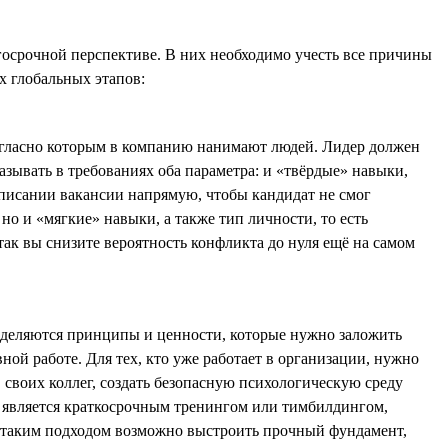
госрочной перспективе. В них необходимо учесть все причины
х глобальных этапов:
согласно которым в компанию нанимают людей. Лидер должен
азывать в требованиях оба параметра: и «твёрдые» навыки,
описании вакансии напрямую, чтобы кандидат не смог
о и «мягкие» навыки, а также тип личности, то есть
так вы снизите вероятность конфликта до нуля ещё на самом
 выделяются принципы и ценности, которые нужно заложить
ой работе. Для тех, кто уже работает в организации, нужно
 своих коллег, создать безопасную психологическую среду
 является краткосрочным тренингом или тимбилдингом,
 с таким подходом возможно выстроить прочный фундамент,