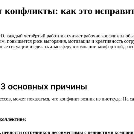
т конфликты: как это исправи
PD, каждый четвёртый работник считает рабочие конфликты об
м, повышается риск выгорания, мотивация и креативность сотру
сные ситуации и сделать атмосферу в компании комфортной, рас
 3 основных причины
ссов, может показаться, что конфликт возник из ниоткуда. На 
коллективе:
 ценности сотрудников несовместимы с ценностями компани