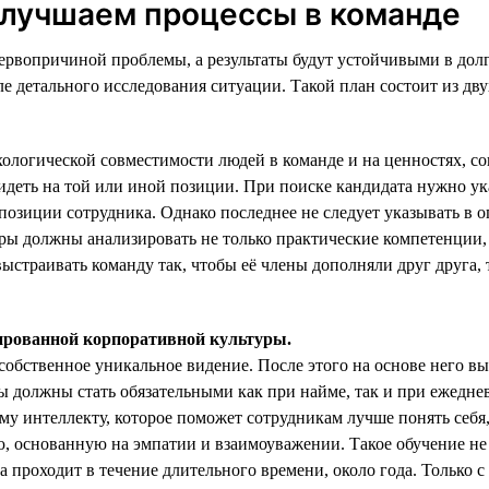
улучшаем процессы в команде
первопричиной проблемы, а результаты будут устойчивыми в дол
е детального исследования ситуации. Такой план состоит из дву
хологической совместимости людей в команде и на ценностях, 
 видеть на той или иной позиции. При поиске кандидата нужно ук
позиции сотрудника. Однако последнее не следует указывать в 
ры должны анализировать не только практические компетенции, н
страивать команду так, чтобы её члены дополняли друг друга, 
тированной корпоративной культуры.
а собственное уникальное видение. После этого на основе него
должны стать обязательными как при найме, так и при ежедневн
у интеллекту, которое поможет сотрудникам лучше понять себя,
 основанную на эмпатии и взаимоуважении. Такое обучение не
а проходит в течение длительного времени, около года. Только