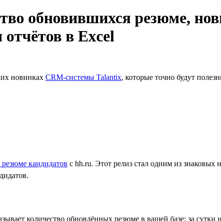
ество обновившихся резюме, н
 отчётов в Excel
ких новинках
CRM-системы Talantix
, которые точно будут полез
е
 резюме кандидатов
с hh.ru. Этот релиз стал одним из знаковых
дидатов.
зывает количество обновлённых резюме в вашей базе: за сутки 