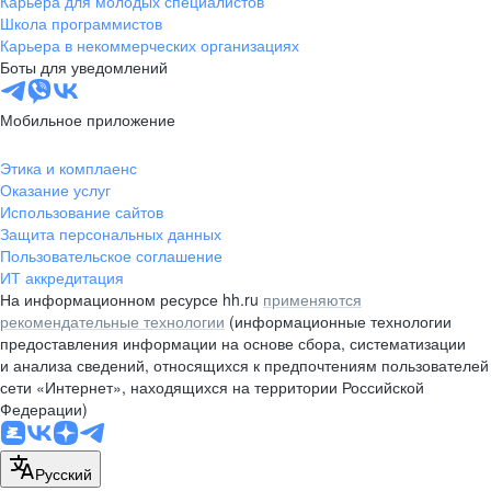
Карьера для молодых специалистов
pr@nsk.hh.ru
Школа программистов
Карьера в некоммерческих организациях
Минск
Боты для уведомлений
пр-т Дзержинского, д. 57,
10 этаж, помещение 45-1
Мобильное приложение
+375 (17)
336-03-02
Этика и комплаенс
pr@rabota.by
Оказание услуг
Использование сайтов
Алматы
Защита персональных данных
Пользовательское соглашение
пр. Абая, д. 151, БЦ Алатау,
ИТ аккредитация
12 этаж, офис 1209
На информационном ресурсе hh.ru
применяются
+7 727 232-13-13
рекомендательные технологии
(информационные технологии
pr@headhunter.com.kz
предоставления информации на основе сбора, систематизации
и анализа сведений, относящихся к предпочтениям пользователей
сети «Интернет», находящихся на территории Российской
Федерации)
Русский