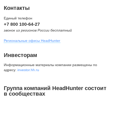
Контакты
Единый телефон
+7 800 100-64-27
звонок из регионов России бесплатный
Региональные офисы HeadHunter
Москва
Инвесторам
внутригородская территория
Информационные материалы компании размещены по
Муниципальный округ Тверской,
адресу:
investor.hh.ru
2-я Брестская ул., д. 48,
помещение 25
+7 495 974-64-27
Группа компаний HeadHunter состоит
+7 495 980-64-27
в сообществах
+7 495 134-92-24
press@hh.ru