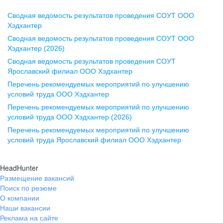
Сводная ведомость результатов проведения СОУТ ООО
Воронеж
Хэдхантер
Сводная ведомость результатов проведения СОУТ ООО
ул. Комиссаржевской, д. 10,
Хэдхантер (2026)
офис 1212
Сводная ведомость результатов проведения СОУТ
+7 473 280-05-05
Ярославский филиал ООО Хэдхантер
pr@vrn.hh.ru
Перечень рекомендуемых мероприятий по улучшению
условий труда ООО Хэдхантер
Казань
Перечень рекомендуемых мероприятий по улучшению
ул. Спартаковская, д. 2А, этаж 3,
условий труда ООО Хэдхантер (2026)
помещение 15
Перечень рекомендуемых мероприятий по улучшению
условий труда Ярославский филиал ООО Хэдхантер
+7 843 212-12-50
pr@kzn.hh.ru
HeadHunter
Размещение вакансий
Екатеринбург
Поиск по резюме
ул. Боевых Дружин, стр. 20,
О компании
5 этаж, офис 505, 521
Наши вакансии
Реклама на сайте
+7 343 226-79-99