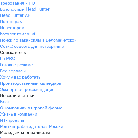
Требования к ПО
pr@ural.hh.ru
Безопасный HeadHunter
HeadHunter API
Краснодар
Партнерам
Инвесторам
ул. Янковского, д. 169, 7 этаж,
Каталог компаний
706 каб.
Поиск по вакансиям в Беломечётской
+7 861 205-55-57
Сетка: соцсеть для нетворкинга
pr@krd.hh.ru
Соискателям
hh PRO
Готовое резюме
Владивосток
Все сервисы
пер. Ланинский д. 4, офис 3.4
Хочу у вас работать
Производственный календарь
+7 423 202-33-28
Экспертная рекомендация
pr@dv.hh.ru
Новости и статьи
Блог
Новосибирск
О компаниях в игровой форме
Жизнь в компании
ул. Большевистская, д. 35,
ИТ-проекты
помещение 21
Рейтинг работодателей России
+7 383 207-94-64
Молодым специалистам