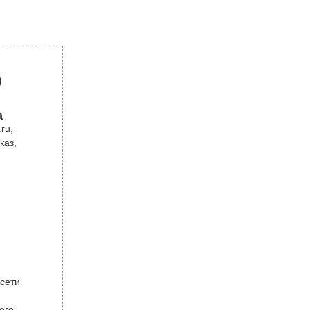
р
а
ru,
каз,
 сети
ого