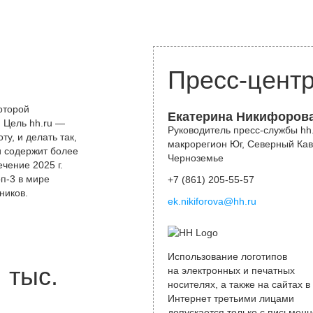
Пресс-цент
оторой
Екатерина Никифоров
 Цель hh.ru —
Руководитель пресс-службы hh.
у, и делать так,
макрорегион Юг, Северный Кав
и содержит более
Черноземье
чение 2025 г.
оп-3 в мире
+7 (861) 205-55-57
ников.
ek.nikiforova@hh.ru
Использование логотипов
тыс.
на электронных и печатных
носителях, а также на сайтах в
Интернет третьими лицами
допускается только с письменн