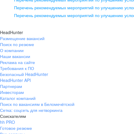
pr@ural.hh.ru
Перечень рекомендуемых мероприятий по улучшению услов
Перечень рекомендуемых мероприятий по улучшению усло
Новосибирск
ул. Большевистская, д. 35,
HeadHunter
помещение 21
Размещение вакансий
Поиск по резюме
+7 383 207-94-64
О компании
pr@nsk.hh.ru
Наши вакансии
Реклама на сайте
Требования к ПО
Безопасный HeadHunter
HeadHunter API
Партнерам
Инвесторам
Каталог компаний
Поиск по вакансиям в Беломечётской
Сетка: соцсеть для нетворкинга
Соискателям
hh PRO
Готовое резюме