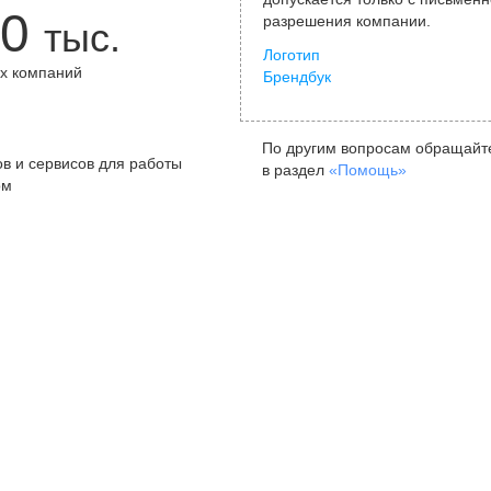
0
разрешения компании.
тыс.
Логотип
х компаний
Брендбук
+
По другим вопросам обращайт
в и сервисов для работы
в раздел
«Помощь»
ом
Санкт-Петербург
Я
ул. Жуковского, д. 19, особняк
ул