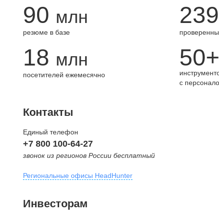
90
239
млн
резюме в базе
проверенны
18
50
млн
инструменто
посетителей ежемесячно
с персонал
Контакты
Единый телефон
+7 800 100-64-27
звонок из регионов России бесплатный
Региональные офисы HeadHunter
Москва
Инвесторам
внутригородская территория