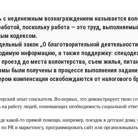
ь с неденежным вознаграждением называется воло
аботой, поскольку работа — это труд, выполняемы
вым кодексом.
ельный закон „О благотворительной деятельности 
ходимую информацию, а также поддержку: спецоде
проезд до места волонтерства, съем жилья, питан
авмы были получены в процессе выполнения задани
тером компенсации освобождаются от налогового б
ерский опыт соискателя. Во-первых, это демонстрирует твою го
 на работу людей, понимающих необходимость социальной ответ
де какой-то прямой помощи, например, поездок в детские дома
 по PR и маркетингу, программировать сайт или организовывать