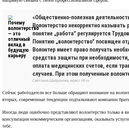
напрямую связана с твоей профессиональной сферой.
«Общественно-полезная деятельност
Волонтерство некорректно называть р
понятие „работа“ регулируется Трудо
Понятию „волонтерство“ посвящен отд
Волонтер имеет право получать необ
средства защиты при необходимости, 
оплата медицинских счетов, если тр
случаев. При этом полученные волон
Светлана Шабронова, юрист hh.ru
Сейчас работодатели все больше обращают внимание на волонт
вторых, современные тенденции подталкивают компании брать
Иногда люди ошибочно представляют волонтерство только в ви
консультации некоммерческим организациям, оказывать услуги
тебе.